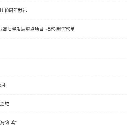
推出8周年献礼
业高质量发展重点项目 “揭榜挂帅”榜单
念礼
新之旅
海“和鸣”