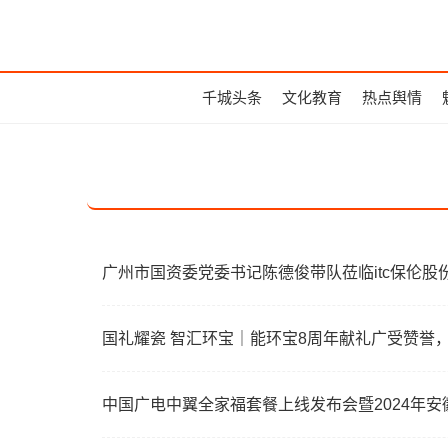
千城头条
文化教育
热点舆情
广州市国资委党委书记陈德俊带队莅临itc保伦股
国礼耀瓷 智汇环宝｜能环宝8周年献礼广受赞誉
中国广电中翼全家福套餐上线发布会暨2024年