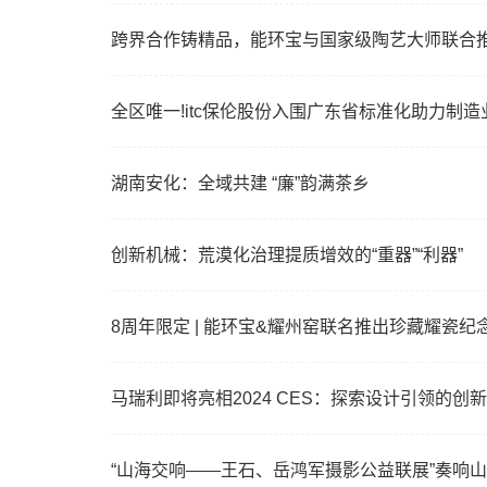
跨界合作铸精品，能环宝与国家级陶艺大师联合
全区唯一!itc保伦股份入围广东省标准化助力制造
湖南安化：全域共建 “廉”韵满茶乡
创新机械：荒漠化治理提质增效的“重器”“利器”
8周年限定 | 能环宝&耀州窑联名推出珍藏耀瓷纪
马瑞利即将亮相2024 CES：探索设计引领的创
“山海交响——王石、岳鸿军摄影公益联展”奏响山