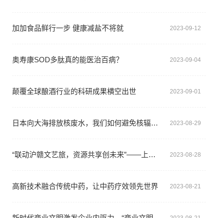
加加食品鲜行一步 健康减盐不将就
2023-09-12
奥寿康SOD多肽真的能医治百病？
2023-09-04
颠覆全球酿酒行业的科研成果横空出世
2023-09-01
日本向大海排放核废水，我们如何避免核辐射影响？
2023-08-29
“联动沪赣文艺旅，资源共享创未来”——上海振兴江西促进会文化和旅游分会成立大会
2023-08-28
高新技术融合传统中药，让中药疗效领先世界
2023-08-21
新时代商业文明激发企业内驱力—“商业文明中国行” 宁波站开启新航程
2023-08-21