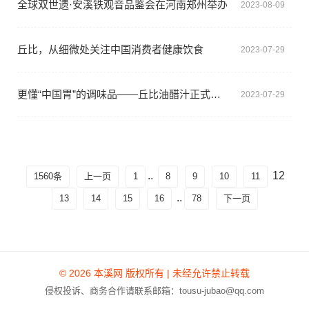
全球双世遗·安溪铁观音品鉴会在河南郑州举办
2023-08-09
丘比，从细微处关注中国消费者健康饮食
2023-07-29
更懂“中国胃”的调味品——丘比油醋汁正式上市
2023-07-29
..
12
1560条
上一页
1
8
9
10
11
..
13
14
15
16
78
下一页
© 2026 本溪网 版权所有 | 未经允许禁止转载
侵权投诉、商务合作请联系邮箱：tousu-jubao@qq.com