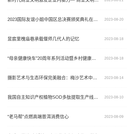
2023国际友谊小姐中国区总决赛颁奖典礼在深圳举行
2023-08-20
昱宸里槐庙巷承载偃师几代人的记忆
2023-08-18
“母亲健康快车”20周年系列活动暨乡村健康员项目贵州启动仪式在都匀举办
2023-08-18
摄影艺术与生态环保完美融合：梅沙艺术中心携手四大展览在深开幕
2023-08-14
我国自主知识产权植物SOD多肽提取生产线投产
2023-08-10
“老马帮”点燃高端普洱消费信心
2023-08-09