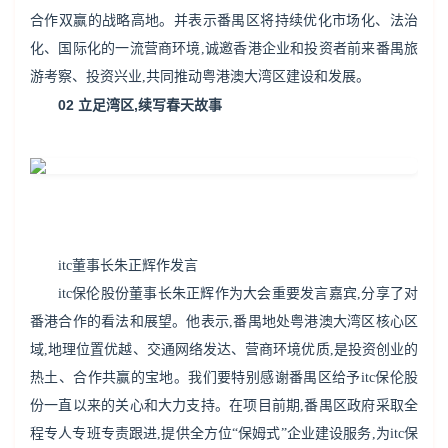
合作双赢的战略高地。并表示番禺区将持续优化市场化、法治
化、国际化的一流营商环境,诚邀香港企业和投资者前来番禺旅
游考察、投资兴业,共同推动粤港澳大湾区建设和发展。
02 立足湾区,续写春天故事
itc董事长朱正辉作发言
itc保伦股份董事长朱正辉作为大会重要发言嘉宾,分享了对
番港合作的看法和展望。他表示,番禺地处粤港澳大湾区核心区
域,地理位置优越、交通网络发达、营商环境优质,是投资创业的
热土、合作共赢的宝地。我们要特别感谢番禺区给予itc保伦股
份一直以来的关心和大力支持。在项目前期,番禺区政府采取全
程专人专班专责跟进,提供全方位“保姆式”企业建设服务,为itc保