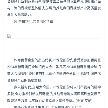
音视频行业制造商前列,提供覆盖全系列的专业声光电视讯产品
与一流的音视频整体解决方案,为推动我国音视频产业高质量发
展注入澎湃动力。
03 奋楫笃行,共谱湾区华章
作为民营企业的杰出代表,itc保伦股份先后受邀参加番禺区
2024年新春澳门全球招商大会、番禺区2024年新春香港全球招
商大会,即是区委区政府对itc保伦股份的充分认可,也是对国产化
音视频产业的高度重视。
步入新时代,立足大湾区。itc保伦股份将以时不我待的精神
风貌,全力激发创新发展动能,为推动粤港澳大湾区高质量发展贡
献智慧与力量,以实际行动共绘湾区繁荣华章。(图文:艾伦)
更多行业资讯请关注《itc声光电视讯》公众号