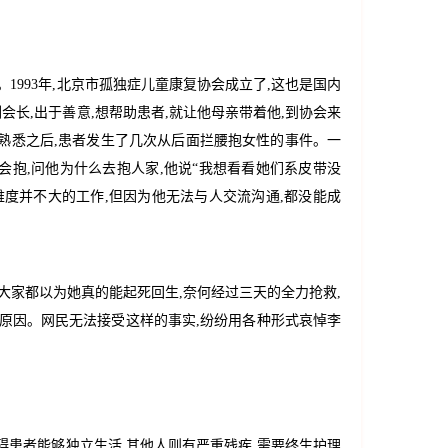
1993年,北京市孤独症儿童康复协会成立了,这也是国内
长,出于善意,想帮助患者,就让他母亲带着他,到协会来
熟悉之后,患者发生了几次从后面拦腰抱女性的事件。一
会抱,问他为什么去抱人家,他说“我想看看她们系皮带没
难度并不大的工作,但因为他无法与人交流沟通,都没能成
,大家都以为她真的能起死回生,奈何经过三天的全力抢救,
的原因。网民无法接受这样的事实,纷纷用各种形式哀悼李
碍患者能够独立生活,其他人则有严重残疾,需要终生护理