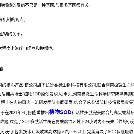
抑郁症的发病不只是一种基因,与很多基因都有关。
病机制的观点。
很密切的关系。
很大程度上治疗自闭症和抑郁症。
春
司的核心产品,该公司旗下长沙谷奥生物科技有限公司,联合河南极微生命
由詹拥共博士(植物SOD原创发明人)牵头,河南极微生命科学研究院洪伟卿
、博士在内的国内一流研发团队共同研发,结合了总参谋部科技情报局收集
植物SOD
于在2021年9月份隆重推出
和活性多肽完美融合的高尖端科
的难题,攻克了SOD多肽活性酶在胃酸腐蚀环境下24小时内不丧失活性的
用小分子包裹技术让吸收率高达惊人的99%以上,完美解决了SOD多肽吸收