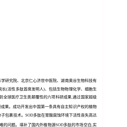
科学研究院、北京仁心济世中医院、湖南奥谷生物科技有
院长(活性多肽首席发明人)、包括生物物理化学、细胞生
到全球医疗卫生类颠覆性的六项科研成果,通过国家超级
研成果。成功开发出中国第一条具有自主知识产权的植物
小分子包裹技术。SOD多肽在胃酸腐蚀环境下活性丧失高达
难的问题。填补了国内外植物源SOD多肽的市场空白,实