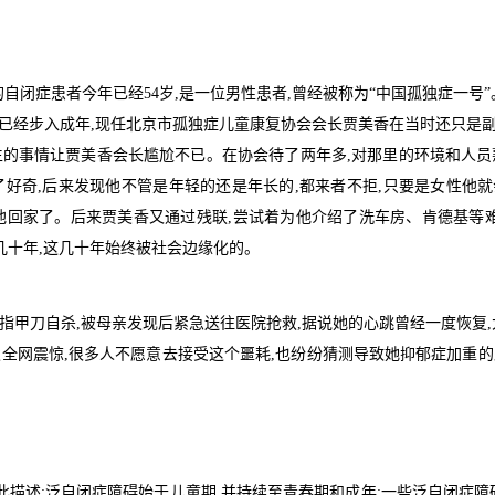
自闭症患者今年已经54岁,是一位男性患者,曾经被称为“中国孤独症一号”。
儿已经步入成年,现任北京市孤独症儿童康复协会会长贾美香在当时还只是副会
生的事情让贾美香会长尴尬不已。在协会待了两年多,对那里的环境和人员
好奇,后来发现他不管是年轻的还是年长的,都来者不拒,只要是女性他就
让他回家了。后来贾美香又通过残联,尝试着为他介绍了洗车房、肯德基等
几十年,这几十年始终被社会边缘化的。
所用指甲刀自杀,被母亲发现后紧急送往医院抢救,据说她的心跳曾经一度恢复
发全网震惊,很多人不愿意去接受这个噩耗,也纷纷猜测导致她抑郁症加重
此描述:泛自闭症障碍始于儿童期,并持续至青春期和成年;一些泛自闭症障