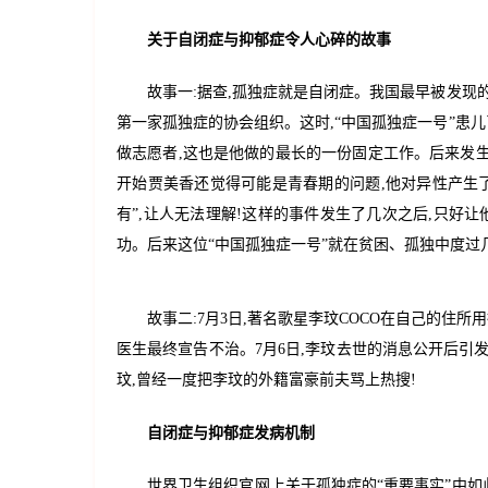
关于自闭症与抑郁症令人心碎的故事
故事一:据查,孤独症就是自闭症。我国最早被发现的
第一家孤独症的协会组织。这时,“中国孤独症一号”患
做志愿者,这也是他做的最长的一份固定工作。后来发
开始贾美香还觉得可能是青春期的问题,他对异性产生了
有”,让人无法理解!这样的事件发生了几次之后,只好
功。后来这位“中国孤独症一号”就在贫困、孤独中度过
故事二:7月3日,著名歌星李玟COCO在自己的住
医生最终宣告不治。7月6日,李玟去世的消息公开后引
玟,曾经一度把李玟的外籍富豪前夫骂上热搜!
自闭症与抑郁症发病机制
世界卫生组织官网上关于孤独症的“重要事实”中如