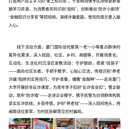
打造用户自主学习的“掌上知识库”；于官网消保专区持续更新金
融学习资源，为消费者风险识别“加码”；创新推出“防诈小剧场”
“金融知识分享官”等短视频，演绎诈骗套路，使风险提示更入脑
入心。
线下活动方面，厦门国际信托聚焦一老一小等重点群体的
差异化需求，深入校园、社区、乡村、商圈等，开展场景化、
互动化、生活化的沉浸式宣教活动：守护银龄，捂紧“钱袋子”
——面向社区长者，手把手教学、心贴心交流，传授识别“养老
诈骗”陷阱的实用技巧；守护青春，播撒“金融种”——走进厦门
大学开展防非反诈课堂，为青年学子扣好“反诈安全扣”；警企联
动，筑牢“防诈墙”——走进企业楼宇，携手民警为白领群体构筑
坚实反诈防线；乡音传情，护好“养老钱”——深入田间地头，用
闽南话拉家常，为村民拆解常见农村骗局。