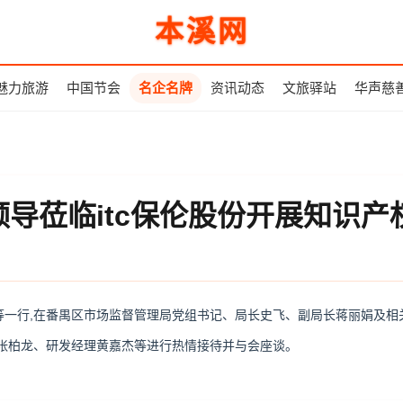
本溪网
魅力旅游
中国节会
名企名牌
资讯动态
文旅驿站
华声慈
导莅临itc保伦股份开展知识产
等一行,在番禺区市场监督管理局党组书记、局长史飞、副局长蒋丽娟及相关
理张柏龙、研发经理黄嘉杰等进行热情接待并与会座谈。