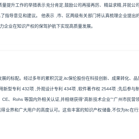
权和质量提升工作的举措表示充分肯定,鼓励公司再接再厉、精益求精,并就
了指导意见和建议。 他表示 ,市、区两级有关部门将认真梳理企业提出的
助力企业在知识产权的保驾护航下实现高质量发展。
展的标配。经过多年的累积沉淀,itc保伦股份在科技创新、成果转化、品
项 ,实用新型专利 432项 ,外观设计专利 434项 ,软件著作权 2544项
、CE、Rohs 等国内外相关认证,并相继获得“高新技术企业”“广州市民营领
,赢得业界和广大用户的高度认可。这些丰富的知识产权储备,不仅为itc在