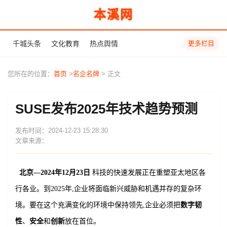
本溪网
千城头条
文化教育
热点舆情
更多栏目
您所在的位置：
首页
>
名企名牌
> 正文
SUSE发布2025年技术趋势预测
发布时间：2024-12-23 15:28:30
文章来源：
北京
—2024
年
1
2
月
2
3
日
科技的快速发展正在重塑亚太地区各
行各业。到2025年,企业将面临新兴威胁和机遇并存的复杂环
境。要在这个充满变化的环境中保持领先,企业必须把
数字韧
性
、
安全
和
创新
放在首位。