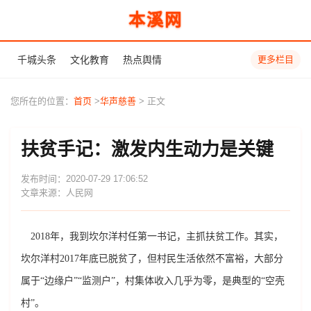
本溪网
千城头条
文化教育
热点舆情
更多栏目
您所在的位置：
首页
>
华声慈善
> 正文
扶贫手记：激发内生动力是关键
发布时间：2020-07-29 17:06:52
文章来源：人民网
2018年，我到坎尔洋村任第一书记，主抓扶贫工作。其实，
坎尔洋村2017年底已脱贫了，但村民生活依然不富裕，大部分
属于“边缘户”“监测户”，村集体收入几乎为零，是典型的“空壳
村”。