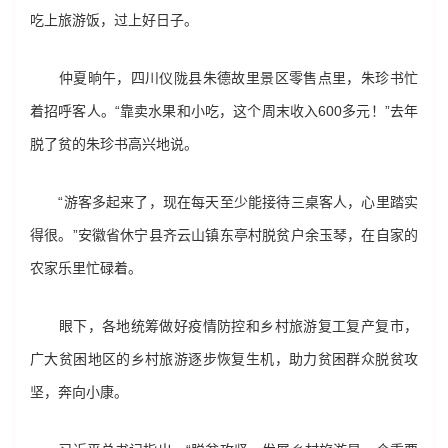
吃上旅游饭，过上好日子。
仲夏晌午，四川仪陇县朱德故里景区零售点里，朱珍书忙
着招呼客人。“靠卖水果和小吃，这个周末收入600多元！”去年
脱了贫的朱珍书高兴地说。
“游客多起来了，现在每天至少能接待三桌客人，心里踏实
得很。”安徽省休宁县齐云山镇东亭村脱贫户余玉琴，在自家的
农家乐里忙碌着。
眼下，各地统筹做好疫情防控和乡村旅游复工复产复市，
广大贫困地区的乡村旅游逐步恢复生机，助力贫困群众脱贫攻
坚，奔向小康。