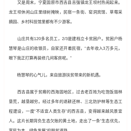
又是周末，宁夏固原市西吉县吉强镇龙王坝村热闹起来。
龙王坝休闲山庄里绿树掩映，民宿一条街、窑洞宾馆、草莓采
摘园、乡村科技馆里都有不少游客。
山庄共有120多名员工，2/3是建档立卡贫困户。贫困户杨
慧琴是山庄的收银员，自家还开着民宿，“去年收入3万多元，
眼下我正打算再装修几间客房呢。”
杨慧琴的心气儿，来自旅游扶贫带来的新机遇。
西吉县属于贫瘠的西海固地区，过去老百姓为吃饱饭毁林
垦荒，越垦越穷。经过多年的退耕还林、三北防护林等生态工
程建设，一度“不适宜人类生存”的西吉县，变得越来越风景宜
人。这片长期背负生态欠账的黄土地，走出了一条“生态优先，
富民为本，绿色发展”的脱贫道路。