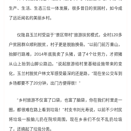
生产、生活、生态三位一体发展，很多昔日的贫困村，如今成
了远近闻名的美丽乡村。
仪陇县玉兰村受益于“景区带村”旅游扶贫模式，全村120多
户贫困群众顺利脱贫，村子更是脱胎换骨。“以前门前万重山，
抬脚行路难，2014年底我卖了头猪，请了4个壮劳力，才把猪
从山上抬到山脚公路边。”说起旅游给村里基础设施带来的变
化，玉兰村脱贫户林文军感受最深的还是路，“现在坐公交车到
乡场都要不了20分钟，出门方便得很！”
“乡村旅游不仅富了口袋，也富了脑袋，你在我们村里走一
圈，都很难在路上看到垃圾！”村支书刘光寿说，以前不少村民
将垃圾一股脑儿扔在院坝周围，现在乡亲们不仅不乱扔垃圾
了，还搞起了垃圾分类。