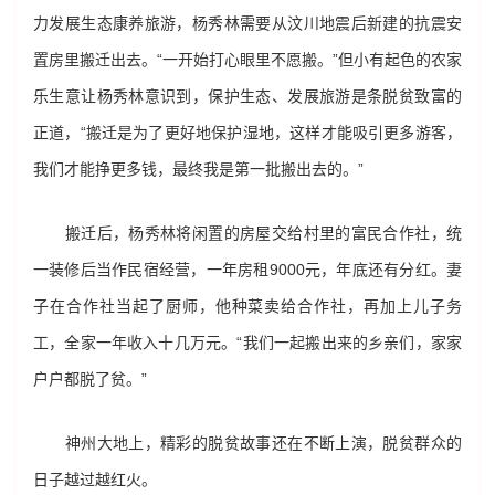
力发展生态康养旅游，杨秀林需要从汶川地震后新建的抗震安
置房里搬迁出去。“一开始打心眼里不愿搬。”但小有起色的农家
乐生意让杨秀林意识到，保护生态、发展旅游是条脱贫致富的
正道，“搬迁是为了更好地保护湿地，这样才能吸引更多游客，
我们才能挣更多钱，最终我是第一批搬出去的。”
搬迁后，杨秀林将闲置的房屋交给村里的富民合作社，统
一装修后当作民宿经营，一年房租9000元，年底还有分红。妻
子在合作社当起了厨师，他种菜卖给合作社，再加上儿子务
工，全家一年收入十几万元。“我们一起搬出来的乡亲们，家家
户户都脱了贫。”
神州大地上，精彩的脱贫故事还在不断上演，脱贫群众的
日子越过越红火。