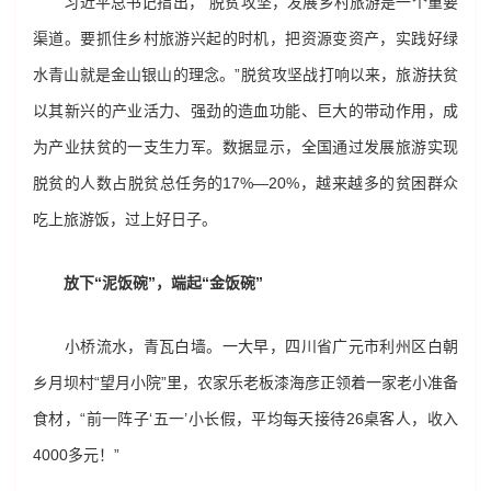
习近平总书记指出，“脱贫攻坚，发展乡村旅游是一个重要
渠道。要抓住乡村旅游兴起的时机，把资源变资产，实践好绿
水青山就是金山银山的理念。”脱贫攻坚战打响以来，旅游扶贫
以其新兴的产业活力、强劲的造血功能、巨大的带动作用，成
为产业扶贫的一支生力军。数据显示，全国通过发展旅游实现
脱贫的人数占脱贫总任务的17%—20%，越来越多的贫困群众
吃上旅游饭，过上好日子。
放下“泥饭碗”，端起“金饭碗”
小桥流水，青瓦白墙。一大早，四川省广元市利州区白朝
乡月坝村“望月小院”里，农家乐老板漆海彦正领着一家老小准备
食材，“前一阵子‘五一’小长假，平均每天接待26桌客人，收入
4000多元！”