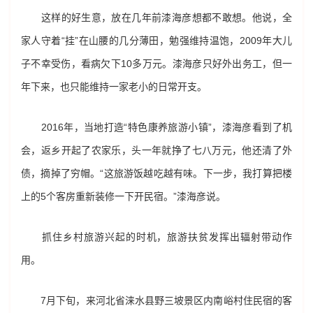
这样的好生意，放在几年前漆海彦想都不敢想。他说，全
家人守着“挂”在山腰的几分薄田，勉强维持温饱，2009年大儿
子不幸受伤，看病欠下10多万元。漆海彦只好外出务工，但一
年下来，也只能维持一家老小的日常开支。
2016年，当地打造“特色康养旅游小镇”，漆海彦看到了机
会，返乡开起了农家乐，头一年就挣了七八万元，他还清了外
债，摘掉了穷帽。“这旅游饭越吃越有味。下一步，我打算把楼
上的5个客房重新装修一下开民宿。”漆海彦说。
抓住乡村旅游兴起的时机，旅游扶贫发挥出辐射带动作
用。
7月下旬，来河北省涞水县野三坡景区内南峪村住民宿的客