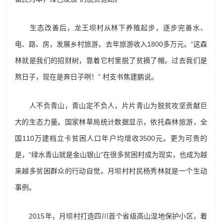
生态改善后，龙王坝村从林下养殖起步，逐步完善水、
电、路、房，发展乡村旅游，去年旅游收入1800多万元。“这森
林就是我们的招财树，靠着它村里脱了贫摘了帽。过去我们是
熬日子，现在是奔日子咧！” 村支书焦建鹏说。
人不负青山，青山定不负人，片片青山为脱贫攻坚贡献巨
大的生态力量。国家林草局统计数据显示，依托森林旅游，全
国110万建档立卡贫困人口年户均增收3500元。更为可贵的
是，“绿水青山就是金山银山”在很多贫困村成为现实，也成为越
来越多贫困群众的行动自觉。月坝村村民杨秀林就是一个生动
事例。
2015年，月坝村打造四川首个省级高山湿地保护小区，着