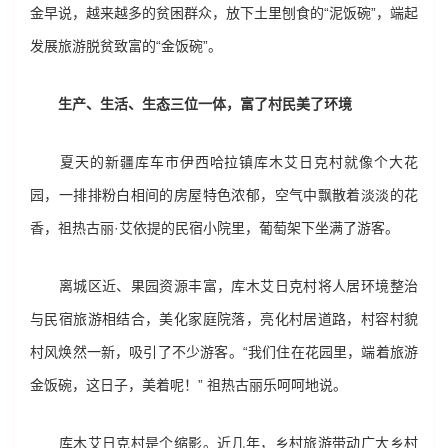
金早说，越来越多的贫困群众，放下土里刨食的“泥饭碗”，端起
发展旅游脱贫致富的“金饭碗”。
生产、生活、生态三位一体，富了村民美了环境
夏天的新疆库车市伊西哈拉镇库木艾日克村就像个大花
园，一排排粉白相间的房屋特色浓郁，空气中飘散着淡淡的花
香，祖热古丽·艾依提的民宿小院里，葡萄架下坐满了游客。
离城区近、果园资源丰富，库木艾日克村将人居环境整治
与民宿旅游相结合，美化家庭院落，亮化村居道路，村容村貌
村风焕然一新，吸引了不少游客。“我们住在花园里，端着旅游
金饭碗，这日子，美着呢！” 祖热古丽乐呵呵地说。
库木艾日克村是个缩影。近几年，乡村旅游带动广大乡村