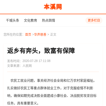
本溪网
千城头条
文化教育
热点舆情
更多栏目
您所在的位置：
首页
>
华声慈善
> 正文
返乡有奔头，致富有保障
发布时间：2020-07-28 17:11:08
文章来源：人民网
农民工就业问题，事关经济社会全局和亿万农村家庭福祉。
扎实做好农民工等重点群体就业工作，对于克服疫情不利影
响，确保如期完成决胜全面建成小康社会、决战脱贫攻坚目标
任务，具有重要意义。