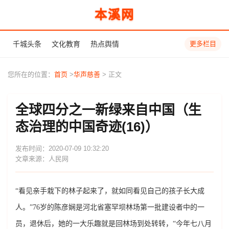
本溪网
千城头条
文化教育
热点舆情
更多栏目
您所在的位置：
首页
>
华声慈善
> 正文
全球四分之一新绿来自中国（生
态治理的中国奇迹(16)）
发布时间：2020-07-09 10:32:20
文章来源：人民网
“看见亲手栽下的林子起来了，就如同看见自己的孩子长大成
人。”76岁的陈彦娴是河北省塞罕坝林场第一批建设者中的一
员，退休后，她的一大乐趣就是回林场到处转转，“今年七八月