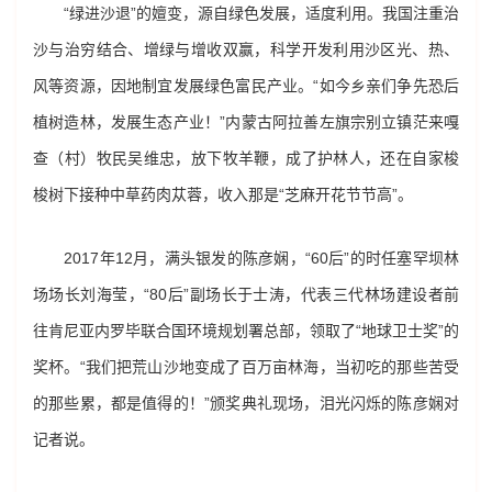
“绿进沙退”的嬗变，源自绿色发展，适度利用。我国注重治
沙与治穷结合、增绿与增收双赢，科学开发利用沙区光、热、
风等资源，因地制宜发展绿色富民产业。“如今乡亲们争先恐后
植树造林，发展生态产业！”内蒙古阿拉善左旗宗别立镇茫来嘎
查（村）牧民吴维忠，放下牧羊鞭，成了护林人，还在自家梭
梭树下接种中草药肉苁蓉，收入那是“芝麻开花节节高”。
2017年12月，满头银发的陈彦娴，“60后”的时任塞罕坝林
场场长刘海莹，“80后”副场长于士涛，代表三代林场建设者前
往肯尼亚内罗毕联合国环境规划署总部，领取了“地球卫士奖”的
奖杯。“我们把荒山沙地变成了百万亩林海，当初吃的那些苦受
的那些累，都是值得的！”颁奖典礼现场，泪光闪烁的陈彦娴对
记者说。