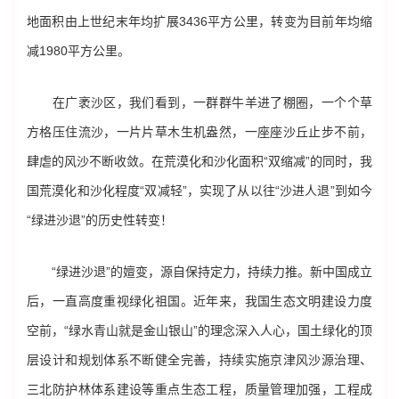
地面积由上世纪末年均扩展3436平方公里，转变为目前年均缩
减1980平方公里。
在广袤沙区，我们看到，一群群牛羊进了棚圈，一个个草
方格压住流沙，一片片草木生机盎然，一座座沙丘止步不前，
肆虐的风沙不断收敛。在荒漠化和沙化面积“双缩减”的同时，我
国荒漠化和沙化程度“双减轻”，实现了从以往“沙进人退”到如今
“绿进沙退”的历史性转变！
“绿进沙退”的嬗变，源自保持定力，持续力推。新中国成立
后，一直高度重视绿化祖国。近年来，我国生态文明建设力度
空前，“绿水青山就是金山银山”的理念深入人心，国土绿化的顶
层设计和规划体系不断健全完善，持续实施京津风沙源治理、
三北防护林体系建设等重点生态工程，质量管理加强，工程成