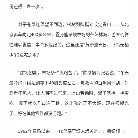
份还得上去一次”。
林子苍翠连绵望不到边，松树列队挺立咬定青山……从北
京驱车向北400多公里，置身塞罕坝林场的茫茫林海，游客们往
往难以置信：半个多世纪前，这里还是“黄沙遮天日、飞鸟无栖
树”的荒凉之地？
“建场初期，林场条件太艰苦了。”陈彦娴对记者说，“冬天
最冷的时候达到零下40摄氏度左右，嗷嗷叫的白毛风一刮，对
面看不见人，让人喘不过气来。上山劳动时，渴了就捧一捧雪
吃，饿了就吃几口冻干粮，这让我的牙不太好，现在都掉光
了。好在其他零件都没问题。”
1962年建场以来，一代代塞罕坝人艰苦奋斗，播绿坝上。