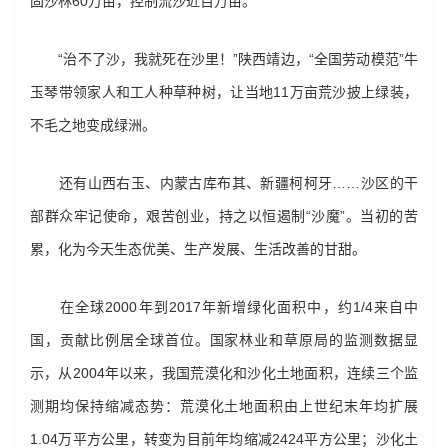
固沙林60万亩，控制流沙近百万亩。
“治不了沙，我就死在沙里！”陕西靖边，“全国劳动模范”牛
玉琴带领家人和工人种草种树，让当地11万亩荒沙披上绿装，
不毛之地变成绿洲。
还有山西右玉、内蒙古库布其、新疆柯柯牙……沙区的干
部群众牢记使命，艰苦创业，持之以恒遏制“沙魔”。当初的苦
累，化为今天生态优美、生产发展、生活改善的甘甜。
在全球2000年到2017年新增绿化面积中，约1/4来自中
国，贡献比例居全球首位。国家林业和草原局的监测数据显
示，从2004年以来，我国荒漠化和沙化土地面积，连续三个监
测期均保持缩减态势：荒漠化土地面积由上世纪末年均扩展
1.04万平方公里，转变为目前年均缩减2424平方公里；沙化土