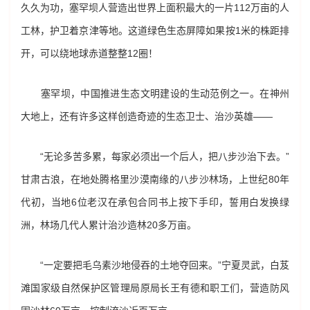
久久为功，塞罕坝人营造出世界上面积最大的一片112万亩的人
工林，护卫着京津等地。这道绿色生态屏障如果按1米的株距排
开，可以绕地球赤道整整12圈！
塞罕坝，中国推进生态文明建设的生动范例之一。在神州
大地上，还有许多这样创造奇迹的生态卫士、治沙英雄——
“无论多苦多累，每家必须出一个后人，把八步沙治下去。”
甘肃古浪，在地处腾格里沙漠南缘的八步沙林场，上世纪80年
代初，当地6位老汉在承包合同书上按下手印，誓用白发换绿
洲，林场几代人累计治沙造林20多万亩。
“一定要把毛乌素沙地侵吞的土地夺回来。”宁夏灵武，白芨
滩国家级自然保护区管理局原局长王有德和职工们，营造防风