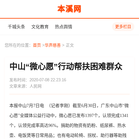
本溪网
千城头条
文化教育
热点舆情
更多栏目
您所在的位置：
首页
>
华声慈善
> 正文
中山“微心愿”行动帮扶困难群众
发布时间：2020-07-08 22:23:16
文章来源：人民网
本报中山7月7日电 （记者李刚）截至6月30日，广东中山市“微
心愿”全媒体公益行动中，微心愿已发布1397个，认领完成1341
个，认领完成率高达96%。捐助的物资有奶粉、纸尿裤、热水
壶、电饭煲等日常用品；也有电动轮椅、拐杖、助行器等助残