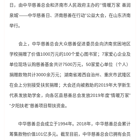
日，由中华慈善总会和济南市人民政府主办的“‘情暖万家 善润
泉城’——中华慈善日、济南慈善在行动”公益大会，在山东济南
举行。
会上，中华慈善总会大众慈善促进委员会向济南贫困地区
学校捐赠了价值1000万元的100个爱心图书室；7家爱心企业及
单位现场认购慈善基金共计7500万元，50家爱心单位（个人）
捐赠款物共计3000余万元；湖南省湘西自治州、重庆市武隆区
在会上分别接受扶贫捐赠；大会还向被救助的2019年大学新生
代表发放助学金，向各区县慈善总会发放2019年度“情暖万家”
“夕阳扶老”慈善项目帮扶资金。
中华慈善总会成立于1994年。2018年，中华慈善总会累计
筹集款物价值101亿多元。截至目前，中华慈善总会已拥有会员